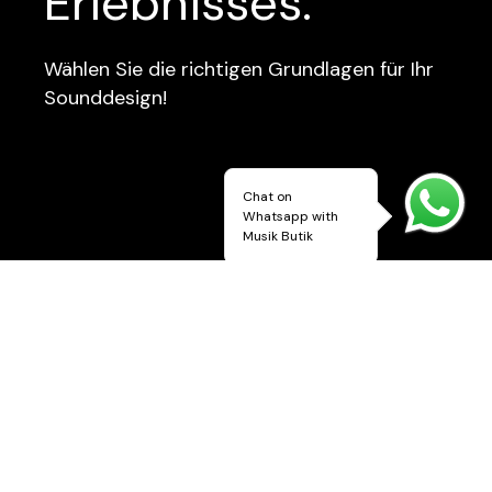
Erlebnisses.
Wählen Sie die richtigen Grundlagen für Ihr
Sounddesign!
Chat on
Whatsapp with
Musik Butik
Wie bei einem kostbaren Mosaik
müssen alle Fliesen kostbar sein.
Aus diesem Grund bieten wir
HiFi-Komponenten der besten
Marken auf dem Markt an.
Wir